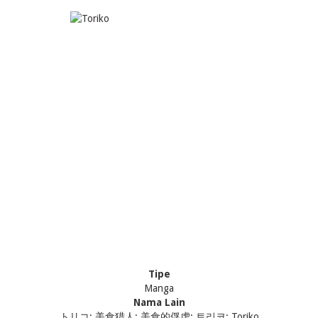
Tipe
Manga
Nama Lain
トリコ; 美食猎人; 美食的俘虏; 토리코; Toriko