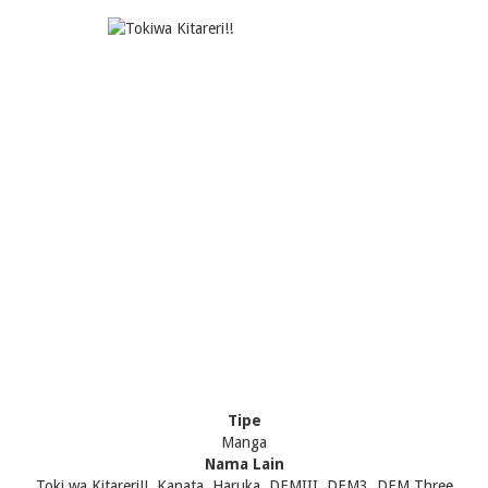
Tipe
Manga
Nama Lain
Toki wa Kitareri!!, Kanata, Haruka, DEMIII, DEM3, DEM Three