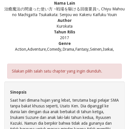
Nama Lain
治癒魔法の間違った使い方 ~戦場を駆ける回復要員~, Chiyu Mahou
no Machigatta Tsukaikata: Senjou wo Kakeru Kaifuku Youin
Author
Kurokata
Tahun Rilis
2017
Genre
Action,Adventure,Comedy,Drama,Fantasy,Seinen,Isekai,
Silakan pilih salah satu chapter yang ingin diunduh.
Sinopsis
Saat hari dimana hujan yang lebat, terutama bagi pelajar SMA
tanpa bakat khusus seperti, Usato Ken. Dia dipanggil ke
dunia lain dengan dua anak berbakat di tahun ketiga,
Inukami Suzune dan anak laki-laki tahun kedua, Ryuusen
Kazuki. Namun dia berpikir bahwa tidak ada gunanya dan