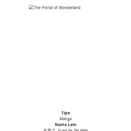
Tipe
Manga
Nama Lain
玄界之, Xuan Jie Zhi Men