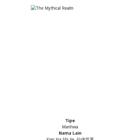
Tipe
Manhwa
Nama Lain
Xian Xia Shi Jie, 仙侠世界