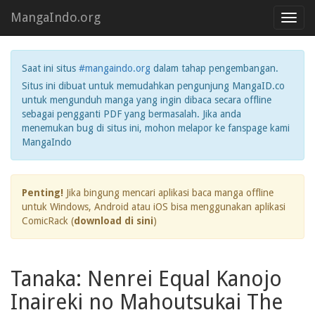
MangaIndo.org
Toggl
navig
Saat ini situs
#mangaindo.org
dalam tahap pengembangan.
Situs ini dibuat untuk memudahkan pengunjung MangaID.co
untuk mengunduh manga yang ingin dibaca secara offline
sebagai pengganti PDF yang bermasalah. Jika anda
menemukan bug di situs ini, mohon melapor ke fanspage kami
MangaIndo
Penting!
Jika bingung mencari aplikasi baca manga offline
untuk Windows, Android atau iOS bisa menggunakan aplikasi
ComicRack (
download di sini
)
Tanaka: Nenrei Equal Kanojo
Inaireki no Mahoutsukai The