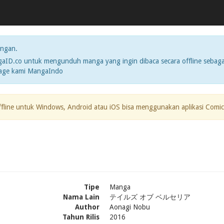
ngan.
ID.co untuk mengunduh manga yang ingin dibaca secara offline sebaga
page kami MangaIndo
ffline untuk Windows, Android atau iOS bisa menggunakan aplikasi Comic
Tipe
Manga
Nama Lain
テイルズ オブ ベルセリア
Author
Aonagi Nobu
Tahun Rilis
2016