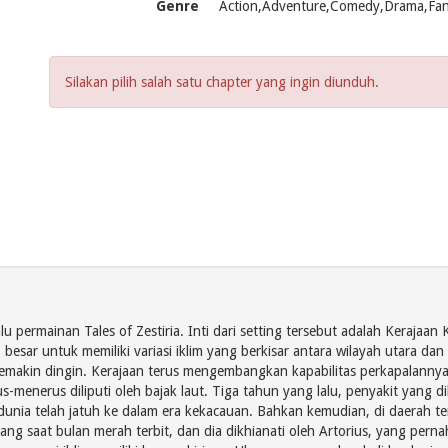
Genre
Action,Adventure,Comedy,Drama,Fan
Silakan pilih salah satu chapter yang ingin diunduh.
alu permainan Tales of Zestiria. Inti dari setting tersebut adalah Keraj
 besar untuk memiliki variasi iklim yang berkisar antara wilayah utara dan
 semakin dingin. Kerajaan terus mengembangkan kapabilitas perkapalann
s-menerus diliputi oleh bajak laut. Tiga tahun yang lalu, penyakit yang
ia telah jatuh ke dalam era kekacauan. Bahkan kemudian, di daerah terp
ng saat bulan merah terbit, dan dia dikhianati oleh Artorius, yang pern