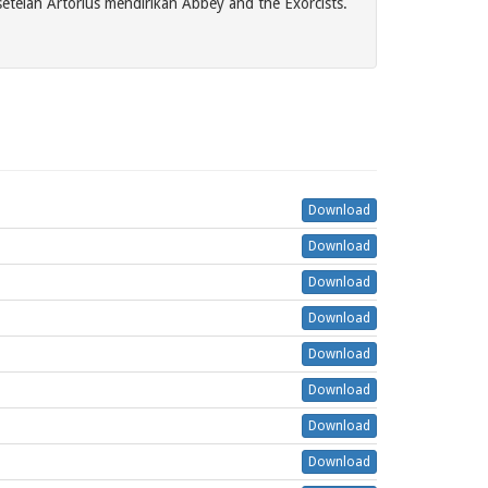
etelah Artorius mendirikan Abbey and the Exorcists.
Download
Download
Download
Download
Download
Download
Download
Download