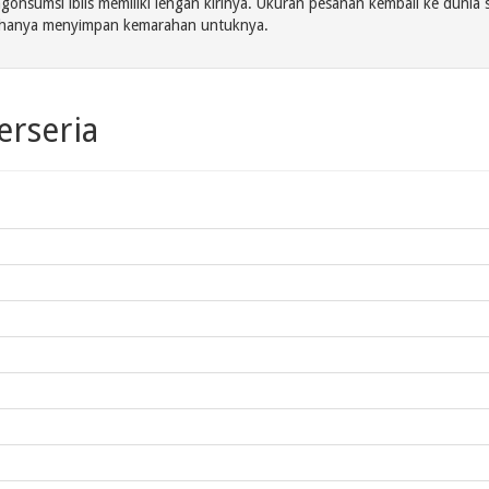
onsumsi iblis memiliki lengan kirinya. Ukuran pesanan kembali ke dunia s
vet hanya menyimpan kemarahan untuknya.
erseria