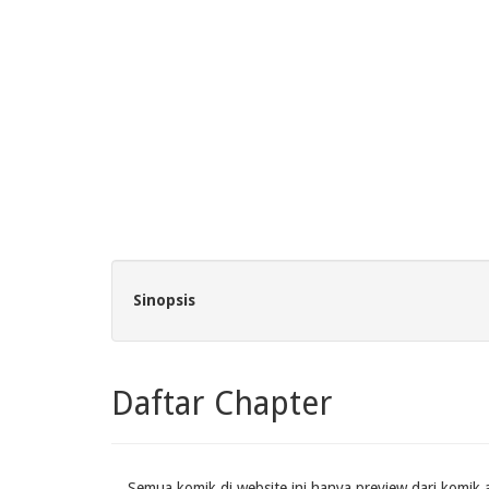
Sinopsis
Daftar Chapter
Semua komik di website ini hanya preview dari komik a