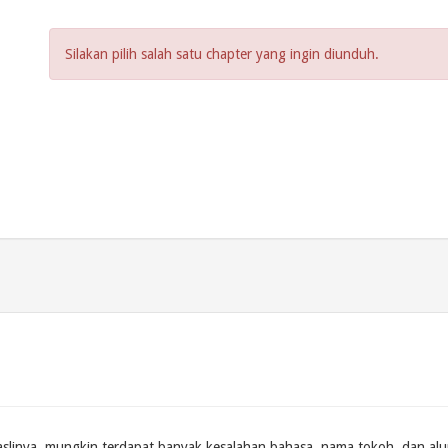
Silakan pilih salah satu chapter yang ingin diunduh.
slinya, mungkin terdapat banyak kesalahan bahasa, nama tokoh, dan alur ce