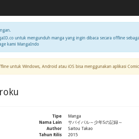
ngan.
ID.co untuk mengunduh manga yang ingin dibaca secara offline sebaga
page kami MangaIndo
ffline untuk Windows, Android atau iOS bisa menggunakan aplikasi Comic
iroku
Tipe
Manga
Nama Lain
サバイバル～少年Sの記録～
Author
Saitou Takao
Tahun Rilis
2015