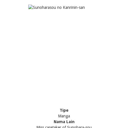
Tipe
Manga
Nama Lain
Miss caretaker of Sunohara-sou