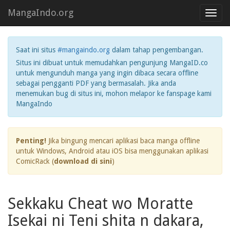
MangaIndo.org
Toggl
navig
Saat ini situs
#mangaindo.org
dalam tahap pengembangan.
Situs ini dibuat untuk memudahkan pengunjung MangaID.co
untuk mengunduh manga yang ingin dibaca secara offline
sebagai pengganti PDF yang bermasalah. Jika anda
menemukan bug di situs ini, mohon melapor ke fanspage kami
MangaIndo
Penting!
Jika bingung mencari aplikasi baca manga offline
untuk Windows, Android atau iOS bisa menggunakan aplikasi
ComicRack (
download di sini
)
Sekkaku Cheat wo Moratte
Isekai ni Teni shita n dakara,