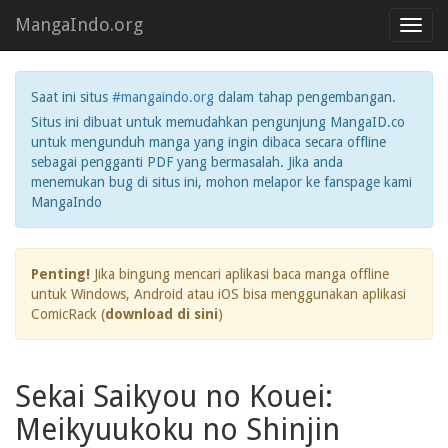
MangaIndo.org
Toggl
navig
Saat ini situs
#mangaindo.org
dalam tahap pengembangan.
Situs ini dibuat untuk memudahkan pengunjung MangaID.co
untuk mengunduh manga yang ingin dibaca secara offline
sebagai pengganti PDF yang bermasalah. Jika anda
menemukan bug di situs ini, mohon melapor ke fanspage kami
MangaIndo
Penting!
Jika bingung mencari aplikasi baca manga offline
untuk Windows, Android atau iOS bisa menggunakan aplikasi
ComicRack (
download di sini
)
Sekai Saikyou no Kouei:
Meikyuukoku no Shinjin