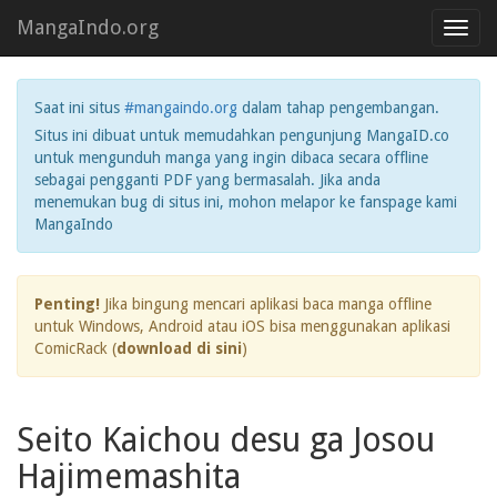
MangaIndo.org
Toggl
navig
Saat ini situs
#mangaindo.org
dalam tahap pengembangan.
Situs ini dibuat untuk memudahkan pengunjung MangaID.co
untuk mengunduh manga yang ingin dibaca secara offline
sebagai pengganti PDF yang bermasalah. Jika anda
menemukan bug di situs ini, mohon melapor ke fanspage kami
MangaIndo
Penting!
Jika bingung mencari aplikasi baca manga offline
untuk Windows, Android atau iOS bisa menggunakan aplikasi
ComicRack (
download di sini
)
Seito Kaichou desu ga Josou
Hajimemashita