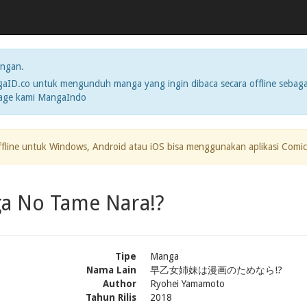
ngan.
ID.co untuk mengunduh manga yang ingin dibaca secara offline sebaga
page kami MangaIndo
ffline untuk Windows, Android atau iOS bisa menggunakan aplikasi Comic
a No Tame Nara!?
Tipe
Manga
Nama Lain
早乙女姉妹は漫画のためなら!?
Author
Ryohei Yamamoto
Tahun Rilis
2018