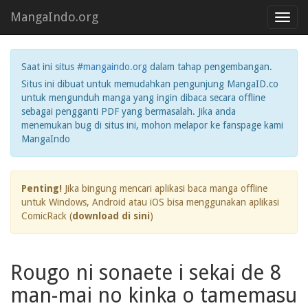
MangaIndo.org
Toggl
navig
Saat ini situs
#mangaindo.org
dalam tahap pengembangan.
Situs ini dibuat untuk memudahkan pengunjung MangaID.co
untuk mengunduh manga yang ingin dibaca secara offline
sebagai pengganti PDF yang bermasalah. Jika anda
menemukan bug di situs ini, mohon melapor ke fanspage kami
MangaIndo
Penting!
Jika bingung mencari aplikasi baca manga offline
untuk Windows, Android atau iOS bisa menggunakan aplikasi
ComicRack (
download di sini
)
Rougo ni sonaete i sekai de 8
man-mai no kinka o tamemasu