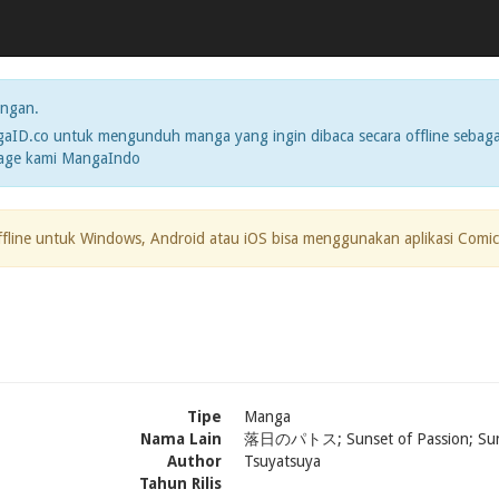
ngan.
ID.co untuk mengunduh manga yang ingin dibaca secara offline sebaga
page kami MangaIndo
ffline untuk Windows, Android atau iOS bisa menggunakan aplikasi Comic
Tipe
Manga
Nama Lain
落日のパトス; Sunset of Passion; Suns
Author
Tsuyatsuya
Tahun Rilis