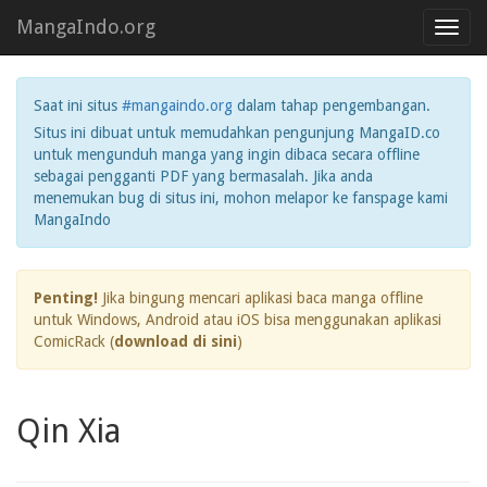
MangaIndo.org
Toggl
navig
Saat ini situs
#mangaindo.org
dalam tahap pengembangan.
Situs ini dibuat untuk memudahkan pengunjung MangaID.co
untuk mengunduh manga yang ingin dibaca secara offline
sebagai pengganti PDF yang bermasalah. Jika anda
menemukan bug di situs ini, mohon melapor ke fanspage kami
MangaIndo
Penting!
Jika bingung mencari aplikasi baca manga offline
untuk Windows, Android atau iOS bisa menggunakan aplikasi
ComicRack (
download di sini
)
Qin Xia