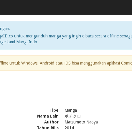
ngan.
ID.co untuk mengunduh manga yang ingin dibaca secara offline sebaga
page kami MangaIndo
ffline untuk Windows, Android atau iOS bisa menggunakan aplikasi Comic
Tipe
Manga
Nama Lain
ポチクロ
Author
Matsumoto Naoya
Tahun Rilis
2014