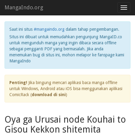
MangaIndo.org
Toggl
navig
Saat ini situs
#mangaindo.org
dalam tahap pengembangan.
Situs ini dibuat untuk memudahkan pengunjung MangaID.co
untuk mengunduh manga yang ingin dibaca secara offline
sebagai pengganti PDF yang bermasalah. Jika anda
menemukan bug di situs ini, mohon melapor ke fanspage kami
MangaIndo
Penting!
Jika bingung mencari aplikasi baca manga offline
untuk Windows, Android atau iOS bisa menggunakan aplikasi
ComicRack (
download di sini
)
Oya ga Urusai node Kouhai to
Gisou Kekkon shitemita