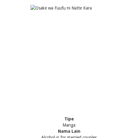
Tipe
Manga
Nama Lain
Alcohol is for married couples