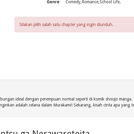
Genre
Comedy,Romance,School Life,
Silakan pilih salah satu chapter yang ingin diunduh.
ubungan ideal dengan perempuan normal seperti di komik shoujo manga.
inkan adalah celana dalam Murakami! Sekarang, kisah cinta apa yang te
ntsu ga Nerawareteita