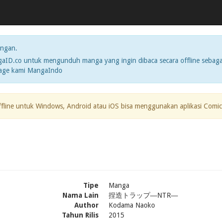
ngan.
ID.co untuk mengunduh manga yang ingin dibaca secara offline sebaga
page kami MangaIndo
ffline untuk Windows, Android atau iOS bisa menggunakan aplikasi Comic
Tipe
Manga
Nama Lain
捏造トラップ―NTR―
Author
Kodama Naoko
Tahun Rilis
2015