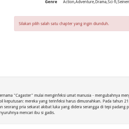
Genre
Action,Adventure,Drama,Sci-fi,Seinen
Silakan pilih salah satu chapter yang ingin diunduh.
bernama "Cagaster" mulai menginfeksi umat manusia - mengubahnya menja
l keputusan: mereka yang terinfeksi harus dimusnahkan. Pada tahun 212
eorang pria sekarat akibat luka yang didera serangga di tepi padang p
nyuruhnya mencari ibu si gadis.