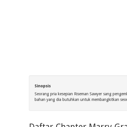
Sinopsis
Seorang pria kesepian Riseman Sawyer sang pengemba
bahan yang dia butuhkan untuk membangkitkan seor
Daftar Chapter Marry Gr