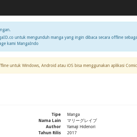
ngan.
ID.co untuk mengunduh manga yang ingin dibaca secara offline sebaga
page kami MangaIndo
ffline untuk Windows, Android atau iOS bisa menggunakan aplikasi Comic
Tipe
Manga
Nama Lain
マリーグレイブ
Author
Yamaji Hidenori
Tahun Rilis
2017