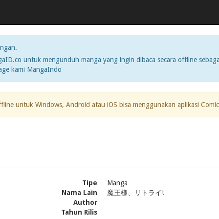
ngan.
ID.co untuk mengunduh manga yang ingin dibaca secara offline sebaga
page kami MangaIndo
ffline untuk Windows, Android atau iOS bisa menggunakan aplikasi Comic
Tipe
Manga
Nama Lain
魔王様、リトライ!
Author
Tahun Rilis