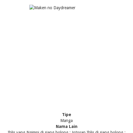
Tipe
Manga
Nama Lain
Iblis yang Ngimpi di siang bolong ; Jotosan Iblis di siang bolong ;