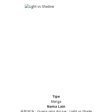
Tipe
Manga
Nama Lain
光影对决 ; Guang ying dui jue ; Light vs Shade