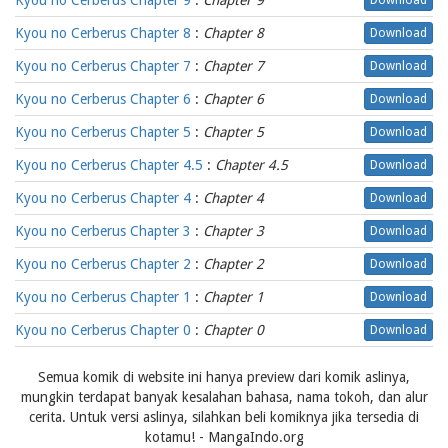
Kyou no Cerberus Chapter 9
:
Chapter 9
Download
Kyou no Cerberus Chapter 8
:
Chapter 8
Download
Kyou no Cerberus Chapter 7
:
Chapter 7
Download
Kyou no Cerberus Chapter 6
:
Chapter 6
Download
Kyou no Cerberus Chapter 5
:
Chapter 5
Download
Kyou no Cerberus Chapter 4.5
:
Chapter 4.5
Download
Kyou no Cerberus Chapter 4
:
Chapter 4
Download
Kyou no Cerberus Chapter 3
:
Chapter 3
Download
Kyou no Cerberus Chapter 2
:
Chapter 2
Download
Kyou no Cerberus Chapter 1
:
Chapter 1
Download
Kyou no Cerberus Chapter 0
:
Chapter 0
Download
Semua komik di website ini hanya preview dari komik aslinya,
mungkin terdapat banyak kesalahan bahasa, nama tokoh, dan alur
cerita. Untuk versi aslinya, silahkan beli komiknya jika tersedia di
kotamu! - MangaIndo.org