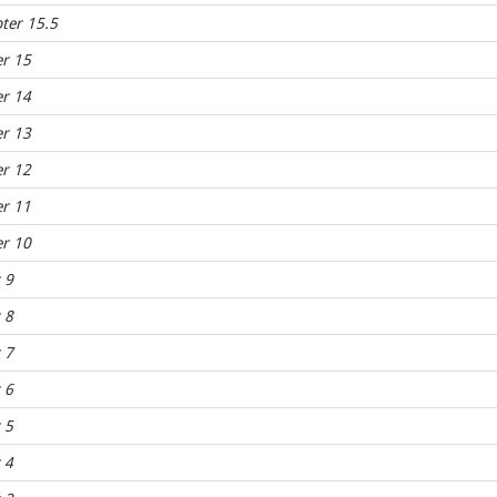
ter 15.5
er 15
er 14
er 13
er 12
er 11
er 10
 9
 8
 7
 6
 5
 4