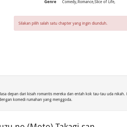
Genre
Comedy,Romance,Slice of Life,
Silakan pilih salah satu chapter yang ingin diunduh.
Masa depan dari kisah romantis mereka dan entah kok tau-tau uda nikah. 
u dengan komedi rumahan yang menggoda.
ouzu no (Moto) Takagi-san