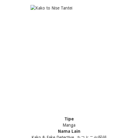
Tipe
Manga
Nama Lain
Kako & Fake Detective, カコとニセ探偵