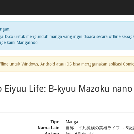
ngan.
ID.co untuk mengunduh manga yang ingin dibaca secara offline sebaga
page kami MangaIndo
ffline untuk Windows, Android atau iOS bisa menggunakan aplikasi Comic
o Eiyuu Life: B-kyuu Mazoku nan
Tipe
Manga
Nama Lain
自称！平凡魔族の英雄ライフ ～B
Author
Amaui Shiroichi