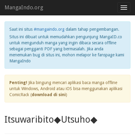
MangaIndo.org
Toggl
navig
Saat ini situs
#mangaindo.org
dalam tahap pengembangan.
Situs ini dibuat untuk memudahkan pengunjung MangaID.co
untuk mengunduh manga yang ingin dibaca secara offline
sebagai pengganti PDF yang bermasalah. Jika anda
menemukan bug di situs ini, mohon melapor ke fanspage kami
MangaIndo
Penting!
Jika bingung mencari aplikasi baca manga offline
untuk Windows, Android atau iOS bisa menggunakan aplikasi
ComicRack (
download di sini
)
Itsuwaribito◆Utsuho◆