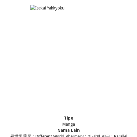
Tipe
Manga
Nama Lain
異世界薬局 ; Different World Pharmacy ; 이세계 약국 ; Parallel