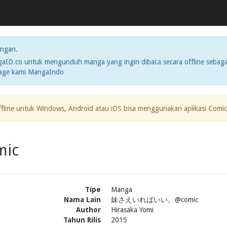
ngan.
ID.co untuk mengunduh manga yang ingin dibaca secara offline sebaga
page kami MangaIndo
ffline untuk Windows, Android atau iOS bisa menggunakan aplikasi Comic
mic
Tipe
Manga
Nama Lain
妹さえいればいい。@comic
Author
Hirasaka Yomi
Tahun Rilis
2015