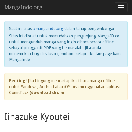
MangaIndo.org
Toggl
navig
Saat ini situs
#mangaindo.org
dalam tahap pengembangan.
Situs ini dibuat untuk memudahkan pengunjung MangaID.co
untuk mengunduh manga yang ingin dibaca secara offline
sebagai pengganti PDF yang bermasalah. Jika anda
menemukan bug di situs ini, mohon melapor ke fanspage kami
MangaIndo
Penting!
Jika bingung mencari aplikasi baca manga offline
untuk Windows, Android atau iOS bisa menggunakan aplikasi
ComicRack (
download di sini
)
Iinazuke Kyoutei