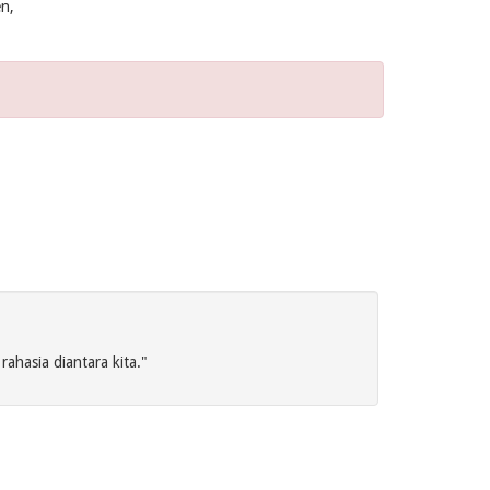
n,
ahasia diantara kita."