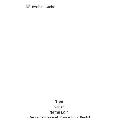
Tipe
Manga
Nama Lain
Desire for change!, Desire for a Reply!