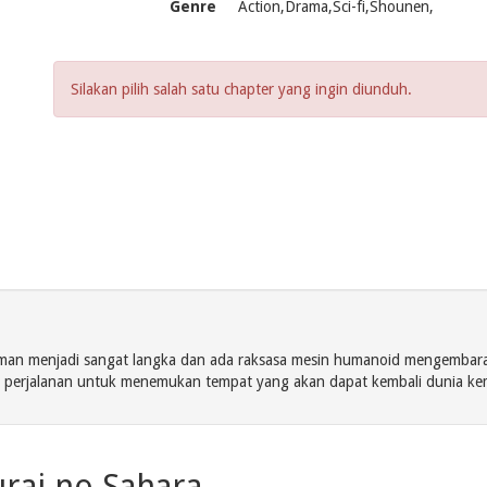
Genre
Action,Drama,Sci-fi,Shounen,
Silakan pilih salah satu chapter yang ingin diunduh.
aman menjadi sangat langka dan ada raksasa mesin humanoid mengembara m
perjalanan untuk menemukan tempat yang akan dapat kembali dunia kemb
rai no Sahara