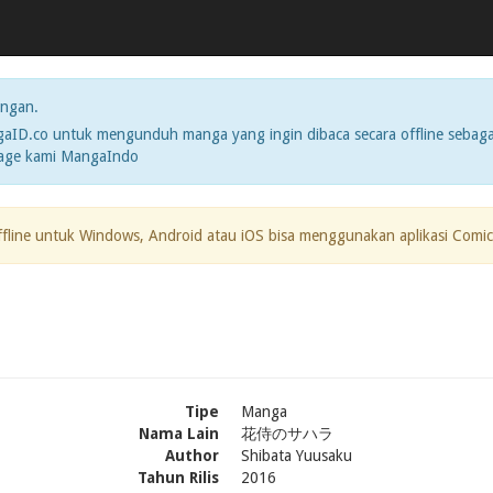
ngan.
ID.co untuk mengunduh manga yang ingin dibaca secara offline sebaga
page kami MangaIndo
ffline untuk Windows, Android atau iOS bisa menggunakan aplikasi Comic
Tipe
Manga
Nama Lain
花侍のサハラ
Author
Shibata Yuusaku
Tahun Rilis
2016