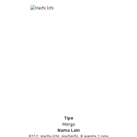
Tipe
Manga
Nama Lain
8?1?; Hachi-Ichi; Hachiichi, 8 wanita 1 pria