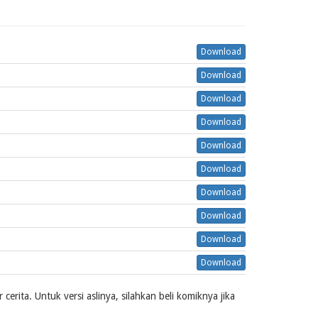
Download
Download
Download
Download
Download
Download
Download
Download
Download
Download
rita. Untuk versi aslinya, silahkan beli komiknya jika