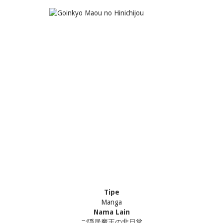
Tipe
Manga
Nama Lain
ご隠居魔王の非日常