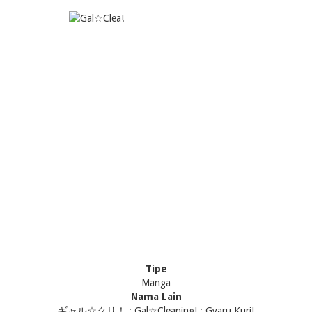
Tipe
Manga
Nama Lain
ギャル☆クリ！ ; Gal☆Cleaning! ; Gyaru Kuri!