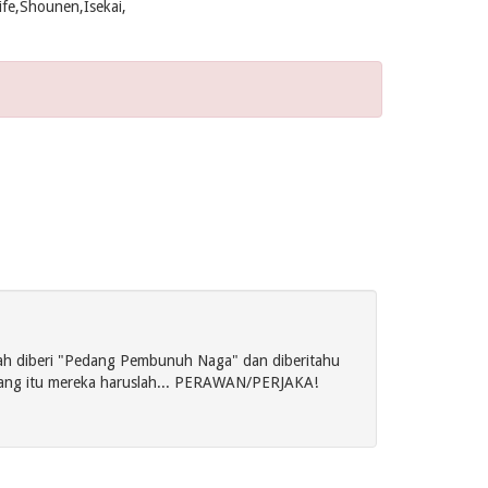
fe,Shounen,Isekai,
lah diberi "Pedang Pembunuh Naga" dan diberitahu
dang itu mereka haruslah... PERAWAN/PERJAKA!