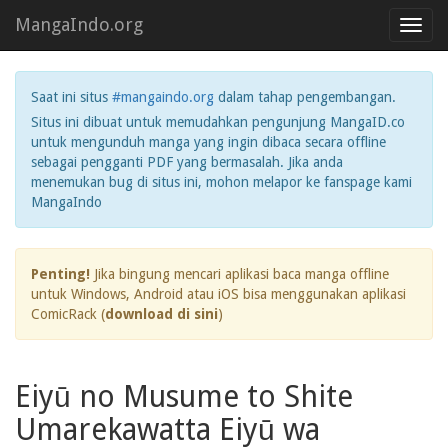
MangaIndo.org
Toggl
navig
Saat ini situs
#mangaindo.org
dalam tahap pengembangan.
Situs ini dibuat untuk memudahkan pengunjung MangaID.co
untuk mengunduh manga yang ingin dibaca secara offline
sebagai pengganti PDF yang bermasalah. Jika anda
menemukan bug di situs ini, mohon melapor ke fanspage kami
MangaIndo
Penting!
Jika bingung mencari aplikasi baca manga offline
untuk Windows, Android atau iOS bisa menggunakan aplikasi
ComicRack (
download di sini
)
Eiyū no Musume to Shite
Umarekawatta Eiyū wa