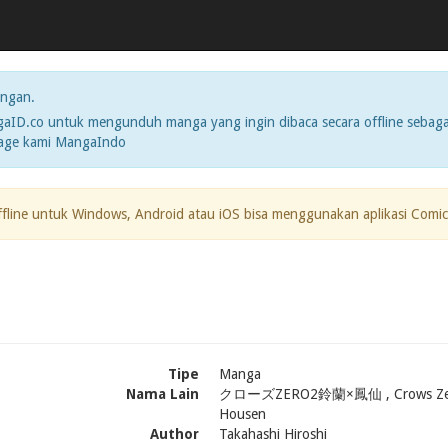
ngan.
ID.co untuk mengunduh manga yang ingin dibaca secara offline sebaga
page kami MangaIndo
ffline untuk Windows, Android atau iOS bisa menggunakan aplikasi Comic
Tipe
Manga
Nama Lain
クローズZERO2鈴蘭×鳳仙 , Crows Zero 2 -
Housen
Author
Takahashi Hiroshi