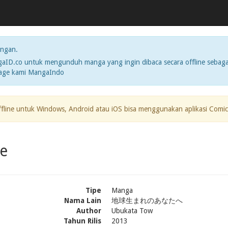
ngan.
ID.co untuk mengunduh manga yang ingin dibaca secara offline sebaga
page kami MangaIndo
ffline untuk Windows, Android atau iOS bisa menggunakan aplikasi Comic
e
Tipe
Manga
Nama Lain
地球生まれのあなたへ
Author
Ubukata Tow
Tahun Rilis
2013