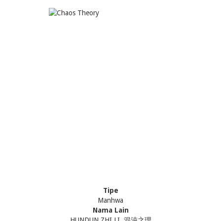
Tipe
Manhwa
Nama Lain
HUNDUN ZHI LI, 混沌之理