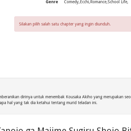
Genre
Comedy,Ecchi,Romance,School Life,
Silakan pilih salah satu chapter yang ingin diunduh.
mberanikan dirinya untuk menembak Kousaka Akiho yang merupakan seora
pa hal yang tak dia ketahui tentang murid teladan ini.
anojo ga Majime Sugiru Shojo Bi