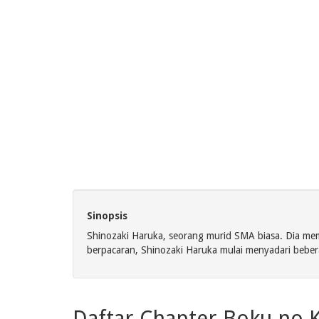
Sinopsis
Shinozaki Haruka, seorang murid SMA biasa. Dia me
berpacaran, Shinozaki Haruka mulai menyadari bebera
Daftar Chapter Boku no K