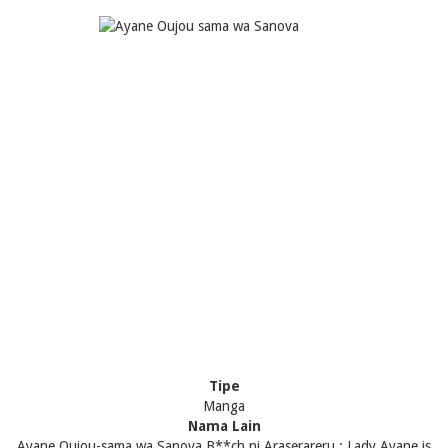
Tipe
Manga
Nama Lain
Ayane Oujou-sama wa Sanova B**ch ni Araserareru ; Lady Ayane is