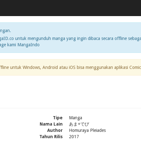
ngan.
ID.co untuk mengunduh manga yang ingin dibaca secara offline sebaga
page kami MangaIndo
ffline untuk Windows, Android atau iOS bisa menggunakan aplikasi Comic
Tipe
Manga
Nama Lain
あま+でび
Author
Homuraya Pleiades
Tahun Rilis
2017